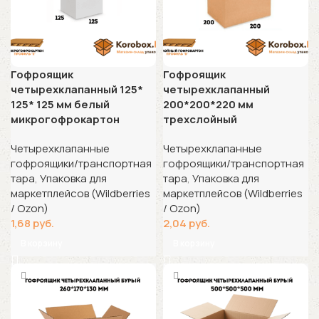
Гофроящик
Гофроящик
четырехклапанный 125*
четырехклапанный
125* 125 мм белый
200*200*220 мм
микрогофрокартон
трехслойный
Четырехклапанные
Четырехклапанные
гофроящики/транспортная
гофроящики/транспортная
тара
,
Упаковка для
тара
,
Упаковка для
маркетплейсов (Wildberries
маркетплейсов (Wildberries
/ Ozon)
/ Ozon)
1,68
руб.
2,04
руб.
В корзину
В корзину