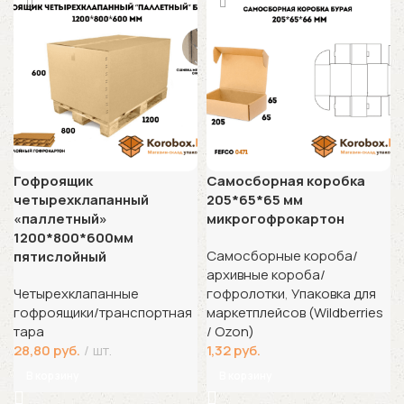
Гофроящик
Самосборная коробка
четырехклапанный
205*65*65 мм
«паллетный»
микрогофрокартон
1200*800*600мм
Самосборные короба/
пятислойный
архивные короба/
Четырехклапанные
гофролотки
,
Упаковка для
гофроящики/транспортная
маркетплейсов (Wildberries
тара
/ Ozon)
28,80
руб.
шт.
1,32
руб.
В корзину
В корзину