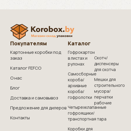
Покупателям
Каталог
Картонные коробки под
Гофрокартон
заказ
Скотч/
в листах и
диспенсеры
рулонах
Каталог FEFCO
для скотча
Самосборные
О нас
Мешки для
короба/
строительного
архивные
Блог
мусора/
короба/
перчатки
гофролотки
Доставка и самовывоз
рабочие
Четырехклапанные
Предложение для дилеров
гофроящики/
Контакты
транспортная тара
Коробки для