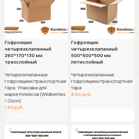
Гофроящик
Гофроящик
четырехклапанный
четырехклапанный
260*170*130 мм
500*500*500 мм
трехслойный
пятислойный
Четырехклапанные
Четырехклапанные
гофроящики/транспортная
гофроящики/транспортная
тара
,
Упаковка для
тара
маркетплейсов (Wildberries
8,64
руб.
/ Ozon)
В корзину
1,92
руб.
В корзину