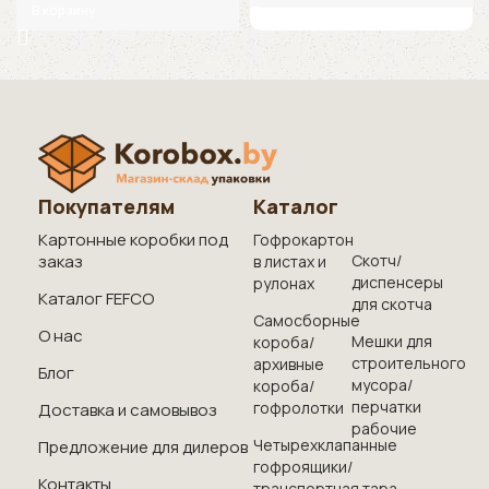
В корзину
Покупателям
Каталог
Картонные коробки под
Гофрокартон
заказ
Скотч/
в листах и
диспенсеры
рулонах
Каталог FEFCO
для скотча
Самосборные
О нас
Мешки для
короба/
строительного
архивные
Блог
мусора/
короба/
перчатки
гофролотки
Доставка и самовывоз
рабочие
Четырехклапанные
Предложение для дилеров
гофроящики/
Контакты
транспортная тара