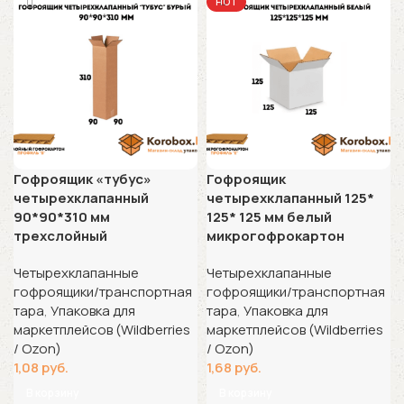
HOT
Гофроящик «тубус»
Гофроящик
четырехклапанный
четырехклапанный 125*
90*90*310 мм
125* 125 мм белый
трехслойный
микрогофрокартон
Четырехклапанные
Четырехклапанные
гофроящики/транспортная
гофроящики/транспортная
тара
,
Упаковка для
тара
,
Упаковка для
маркетплейсов (Wildberries
маркетплейсов (Wildberries
/ Ozon)
/ Ozon)
1,08
руб.
1,68
руб.
В корзину
В корзину