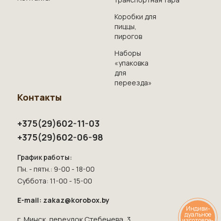
Коробки для
пиццы,
пирогов
Наборы
«упаковка
для
переезда»
Контакты
+375(29)602-11-03
+375(29)602-06-98
График работы:
Пн. - пятн.: 9-00 - 18-00
Суббота: 11-00 - 15-00
E-mail: zakaz@korobox.by
Индиви
-
дуальное
г. Минск, переулок Стебенева, 3
изготовле
-